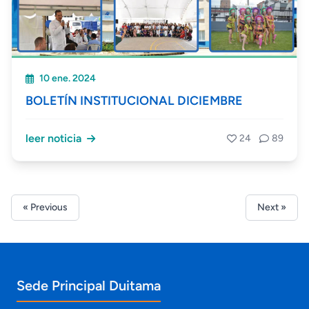
10 ene. 2024
BOLETÍN INSTITUCIONAL DICIEMBRE
leer noticia
24
89
« Previous
Next »
Información de contacto y sedes
Sede Principal Duitama