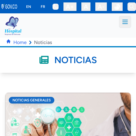
Saltar al contenido principal
A+
A
A-
EN
FR
Home
Noticias
NOTICIAS
NOTICIAS GENERALES