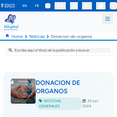
Saltar al contenido principal
A+
A
A-
EN
FR
Home
Noticias
Donacion-de-organos
DONACION DE
ORGANOS
NOTICIAS
25 oct.
GENERALES
2024