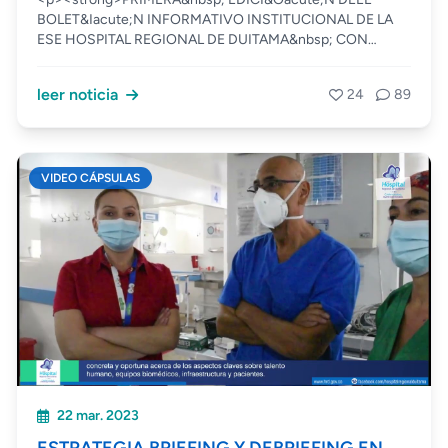
BOLET&Iacute;N INFORMATIVO INSTITUCIONAL DE LA
ESE HOSPITAL REGIONAL DE DUITAMA&nbsp; CON
INFORMACI&Oacute;N DE INTERES&nbsp; QUE SE
GENERA DESDE NUESTRO HOSPITAL.</strong></p>
leer noticia
24
89
<p>&nbsp;</p>
VIDEO CÁPSULAS
22 mar. 2023