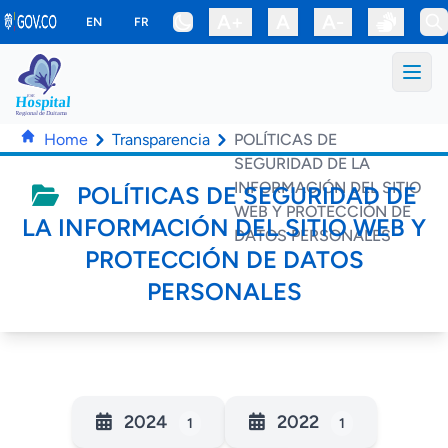
Saltar al contenido principal
A+
A
A-
EN
FR
Home
Transparencia
POLÍTICAS DE
SEGURIDAD DE LA
INFORMACIÓN DEL SITIO
POLÍTICAS DE SEGURIDAD DE
WEB Y PROTECCIÓN DE
LA INFORMACIÓN DEL SITIO WEB Y
DATOS PERSONALES
PROTECCIÓN DE DATOS
PERSONALES
2024
2022
1
1