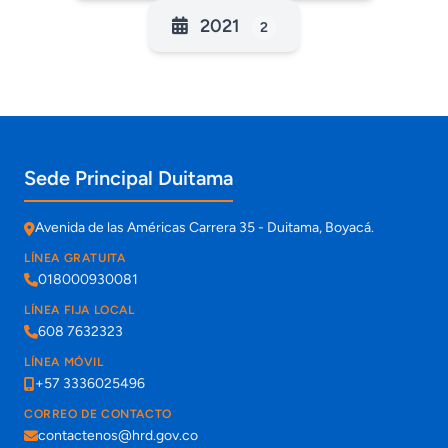
2021
2
Información de contacto y sedes
Sede Principal Duitama
Avenida de las Américas Carrera 35 - Duitama, Boyacá.
LÍNEA GRATUITA
018000930081
LÍNEA FIJA LOCAL
608 7632323
LÍNEA MÓVIL
+57 3336025496
CORREO DE CONTACTO
contactenos@hrd.gov.co