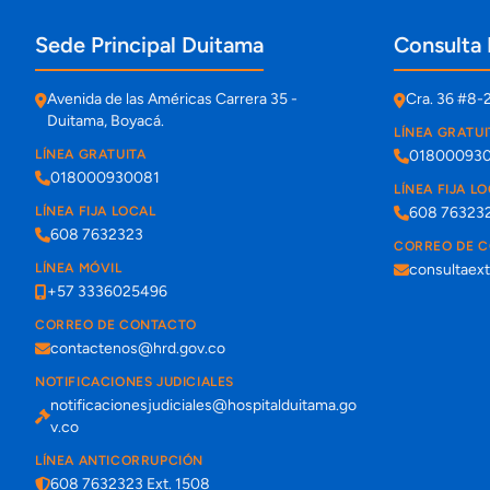
Información de contacto y sedes
Sede Principal Duitama
Consulta 
Avenida de las Américas Carrera 35 -
Cra. 36 #8-
Duitama, Boyacá.
LÍNEA GRATUI
LÍNEA GRATUITA
01800093
018000930081
LÍNEA FIJA L
LÍNEA FIJA LOCAL
608 76323
608 7632323
CORREO DE 
LÍNEA MÓVIL
consultaex
+57 3336025496
CORREO DE CONTACTO
contactenos@hrd.gov.co
NOTIFICACIONES JUDICIALES
notificacionesjudiciales@hospitalduitama.go
v.co
LÍNEA ANTICORRUPCIÓN
608 7632323 Ext. 1508