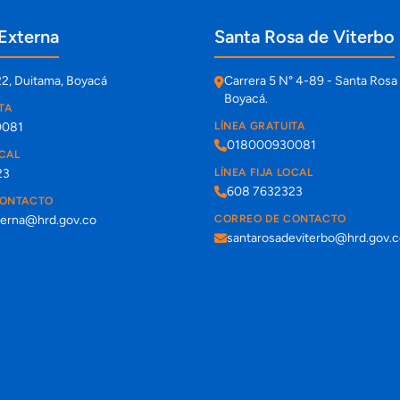
Externa
Santa Rosa de Viterbo
22, Duitama, Boyacá
Carrera 5 N° 4-89 - Santa Rosa 
Boyacá.
TA
0081
LÍNEA GRATUITA
018000930081
OCAL
23
LÍNEA FIJA LOCAL
608 7632323
CONTACTO
terna@hrd.gov.co
CORREO DE CONTACTO
santarosadeviterbo@hrd.gov.