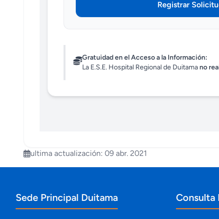
Registrar Solicit
Gratuidad en el Acceso a la Información:
La E.S.E. Hospital Regional de Duitama
no rea
ultima actualización: 09 abr. 2021
Información de contacto y sedes
Sede Principal Duitama
Consulta 