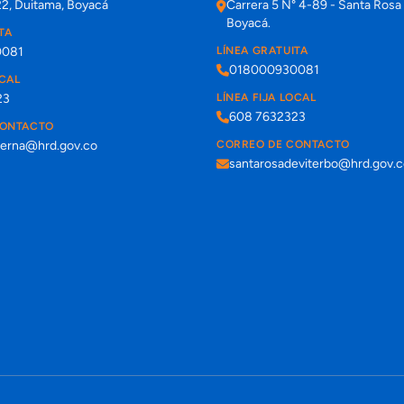
22, Duitama, Boyacá
Carrera 5 N° 4-89 - Santa Rosa 
Boyacá.
TA
0081
LÍNEA GRATUITA
018000930081
OCAL
23
LÍNEA FIJA LOCAL
608 7632323
CONTACTO
terna@hrd.gov.co
CORREO DE CONTACTO
santarosadeviterbo@hrd.gov.