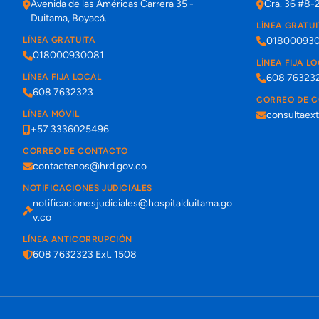
Avenida de las Américas Carrera 35 -
Cra. 36 #8-
Duitama, Boyacá.
LÍNEA GRATUI
LÍNEA GRATUITA
01800093
018000930081
LÍNEA FIJA L
LÍNEA FIJA LOCAL
608 76323
608 7632323
CORREO DE 
LÍNEA MÓVIL
consultaex
+57 3336025496
CORREO DE CONTACTO
contactenos@hrd.gov.co
NOTIFICACIONES JUDICIALES
notificacionesjudiciales@hospitalduitama.go
v.co
LÍNEA ANTICORRUPCIÓN
608 7632323 Ext. 1508