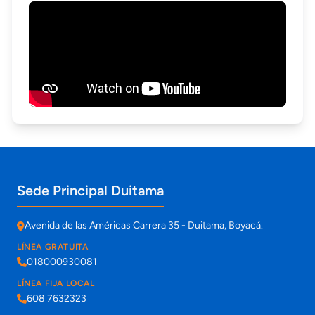
Información de contacto y sedes
Sede Principal Duitama
Avenida de las Américas Carrera 35 - Duitama, Boyacá.
LÍNEA GRATUITA
018000930081
LÍNEA FIJA LOCAL
608 7632323