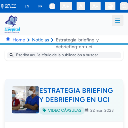
Saltar al contenido principal
A+
A
A-
EN
FR
Home
Noticias
Estrategia-briefing-y-
debriefing-en-uci
ESTRATEGIA BRIEFING
Y DEBRIEFING EN UCI
VIDEO CÁPSULAS
22 mar. 2023