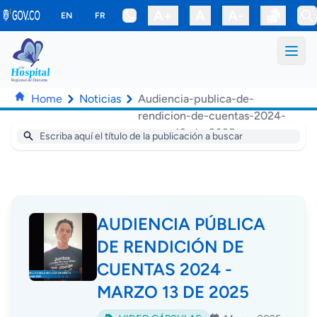
Saltar al contenido principal
A+
A
A-
EN
FR
Home
Noticias
Audiencia-publica-de-
rendicion-de-cuentas-2024-
marzo-13-de-2025
AUDIENCIA PÚBLICA
DE RENDICIÓN DE
CUENTAS 2024 -
MARZO 13 DE 2025