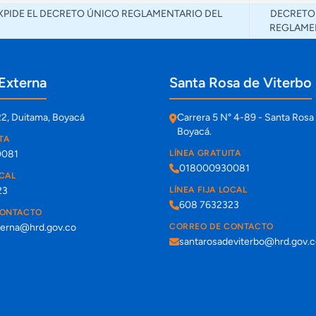
EXPIDE EL DECRETO ÚNICO REGLAMENTARIO DEL
DECRETO
REGLAME
Externa
Santa Rosa de Viterbo
22, Duitama, Boyacá
Carrera 5 N° 4-89 - Santa Rosa 
Boyacá.
TA
0081
LÍNEA GRATUITA
018000930081
OCAL
23
LÍNEA FIJA LOCAL
608 7632323
CONTACTO
terna@hrd.gov.co
CORREO DE CONTACTO
santarosadeviterbo@hrd.gov.