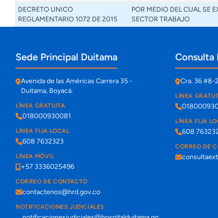
DECRETO UNICO
POR MEDIO DEL CUAL SE 
REGLAMENTARIO 1072 DE 2015
SECTOR TRABAJO
Información de contacto y sedes
Sede Principal Duitama
Consulta 
Avenida de las Américas Carrera 35 -
Cra. 36 #8-
Duitama, Boyacá.
LÍNEA GRATUI
LÍNEA GRATUITA
01800093
018000930081
LÍNEA FIJA L
LÍNEA FIJA LOCAL
608 76323
608 7632323
CORREO DE 
LÍNEA MÓVIL
consultaex
+57 3336025496
CORREO DE CONTACTO
contactenos@hrd.gov.co
NOTIFICACIONES JUDICIALES
notificacionesjudiciales@hospitalduitama.go