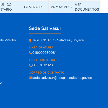
 ÚNICO
VER
GENERALES
26 MAY. 2015
NTARIO
DOCUMENTOS
Sede Sativasur
de Viterbo,
Calle 3 Nº 3-27 - Sativasur, Boyacá.
LÍNEA GRATUITA
018000930081
LÍNEA FIJA LOCAL
608 7632323
CORREO DE CONTACTO
sede.sativasur@hospitalduitama.gov.co
co